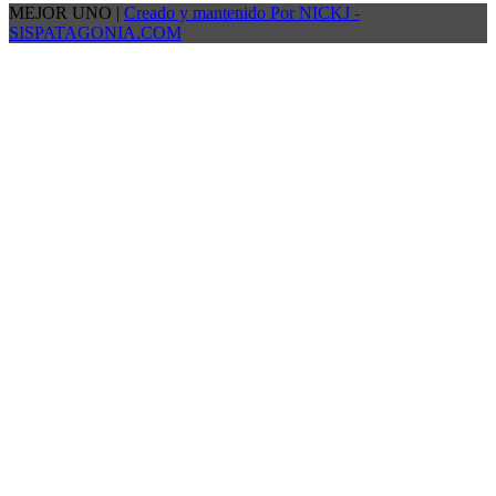
MEJOR UNO |
Creado y mantenido Por NICKJ -
SISPATAGONIA.COM