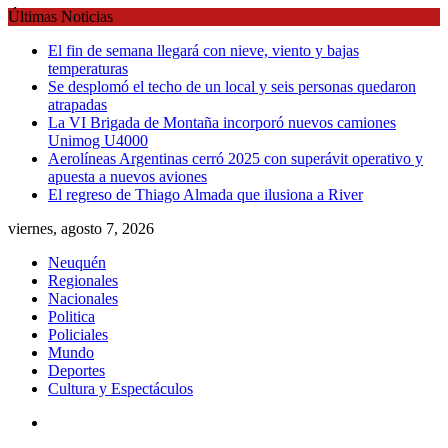
Skip
Últimas Noticias
to
El fin de semana llegará con nieve, viento y bajas
content
temperaturas
Se desplomó el techo de un local y seis personas quedaron
atrapadas
La VI Brigada de Montaña incorporó nuevos camiones
Unimog U4000
Aerolíneas Argentinas cerró 2025 con superávit operativo y
apuesta a nuevos aviones
El regreso de Thiago Almada que ilusiona a River
viernes, agosto 7, 2026
Neuquén
Regionales
Nacionales
Politica
Policiales
Mundo
Deportes
Cultura y Espectáculos