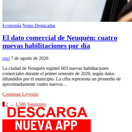
Economía
Notas Destacadas
El dato comercial de Neuquén: cuatro
nuevas habilitaciones por día
ceci
7 de agosto de 2026
La ciudad de Neuquén registró 603 nuevas habilitaciones
comerciales durante el primer semestre de 2026, según datos
difundidos por el municipio. La cifra representa un promedio de
aproximadamente cuatro nuevos…
Continuar Leyendo
Paginación
1
2
…
1.586
Siguientes
de
entradas