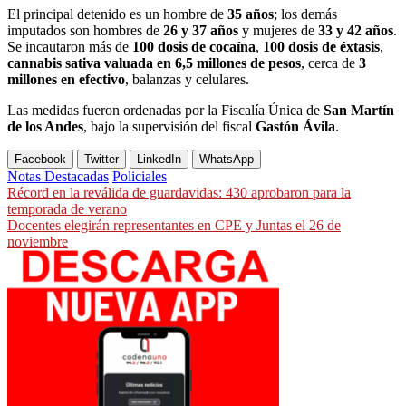
El principal detenido es un hombre de
35 años
; los demás
imputados son hombres de
26 y 37 años
y mujeres de
33 y 42 años
.
Se incautaron más de
100 dosis de cocaína
,
100 dosis de éxtasis
,
cannabis sativa valuada en 6,5 millones de pesos
, cerca de
3
millones en efectivo
, balanzas y celulares.
Las medidas fueron ordenadas por la Fiscalía Única de
San Martín
de los Andes
, bajo la supervisión del fiscal
Gastón Ávila
.
Facebook
Twitter
LinkedIn
WhatsApp
Notas Destacadas
Policiales
Navegación
Récord en la reválida de guardavidas: 430 aprobaron para la
temporada de verano
de
Docentes elegirán representantes en CPE y Juntas el 26 de
entradas
noviembre