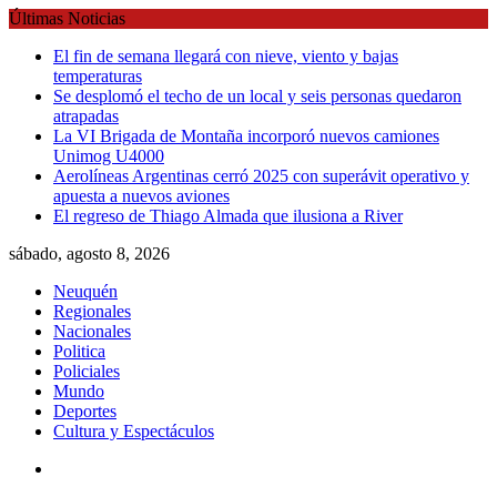
Skip
Últimas Noticias
to
El fin de semana llegará con nieve, viento y bajas
content
temperaturas
Se desplomó el techo de un local y seis personas quedaron
atrapadas
La VI Brigada de Montaña incorporó nuevos camiones
Unimog U4000
Aerolíneas Argentinas cerró 2025 con superávit operativo y
apuesta a nuevos aviones
El regreso de Thiago Almada que ilusiona a River
sábado, agosto 8, 2026
Neuquén
Regionales
Nacionales
Politica
Policiales
Mundo
Deportes
Cultura y Espectáculos