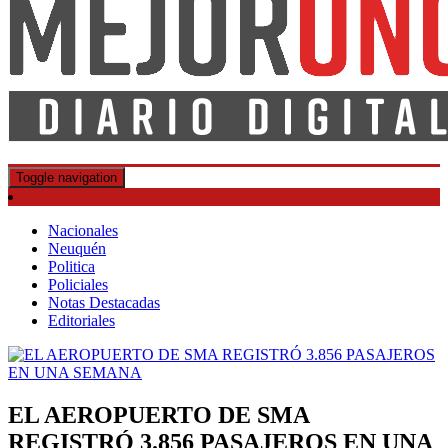
DIARIO DIGITAL
MEJOR UNO
Toggle navigation
Nacionales
Neuquén
Politica
Policiales
Notas Destacadas
Editoriales
EL AEROPUERTO DE SMA
REGISTRÓ 3.856 PASAJEROS EN UNA