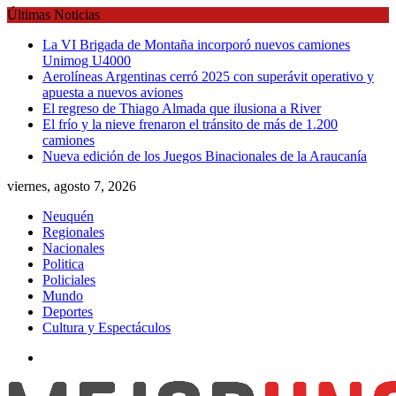
Skip
Últimas Noticias
to
La VI Brigada de Montaña incorporó nuevos camiones
content
Unimog U4000
Aerolíneas Argentinas cerró 2025 con superávit operativo y
apuesta a nuevos aviones
El regreso de Thiago Almada que ilusiona a River
El frío y la nieve frenaron el tránsito de más de 1.200
camiones
Nueva edición de los Juegos Binacionales de la Araucanía
viernes, agosto 7, 2026
Neuquén
Regionales
Nacionales
Politica
Policiales
Mundo
Deportes
Cultura y Espectáculos