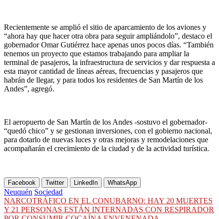
Recientemente se amplió el sitio de aparcamiento de los aviones y
“ahora hay que hacer otra obra para seguir ampliándolo”, destaco el
gobernador Omar Gutiérrez hace apenas unos pocos días. “También
tenemos un proyecto que estamos trabajando para ampliar la
terminal de pasajeros, la infraestructura de servicios y dar respuesta a
esta mayor cantidad de líneas aéreas, frecuencias y pasajeros que
habrán de llegar, y para todos los residentes de San Martín de los
Andes”, agregó.
El aeropuerto de San Martín de los Andes -sostuvo el gobernador-
“quedó chico” y se gestionan inversiones, con el gobierno nacional,
para dotarlo de nuevas luces y otras mejoras y remodelaciones que
acompañarán el crecimiento de la ciudad y de la actividad turística.
Facebook
Twitter
LinkedIn
WhatsApp
Neuquén
Sociedad
Navegación
NARCOTRÁFICO EN EL CONUBARNO: HAY 20 MUERTES
Y 21 PERSONAS ESTÁN INTERNADAS CON RESPIRADOR
de
POR CONSUMIR COCAÍNA ENVENENADA