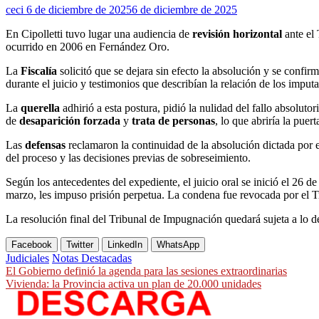
ceci
6 de diciembre de 2025
6 de diciembre de 2025
En Cipolletti tuvo lugar una audiencia de
revisión horizontal
ante el 
ocurrido en 2006 en Fernández Oro.
La
Fiscalía
solicitó que se dejara sin efecto la absolución y se confir
durante el juicio y testimonios que describían la relación de los impu
La
querella
adhirió a esta postura, pidió la nulidad del fallo absoluto
de
desaparición forzada
y
trata de personas
, lo que abriría la puert
Las
defensas
reclamaron la continuidad de la absolución dictada por 
del proceso y las decisiones previas de sobreseimiento.
Según los antecedentes del expediente, el juicio oral se inició el 26
marzo, les impuso prisión perpetua. La condena fue revocada por el Tr
La resolución final del Tribunal de Impugnación quedará sujeta a lo de
Facebook
Twitter
LinkedIn
WhatsApp
Judiciales
Notas Destacadas
Navegación
El Gobierno definió la agenda para las sesiones extraordinarias
Vivienda: la Provincia activa un plan de 20.000 unidades
de
entradas