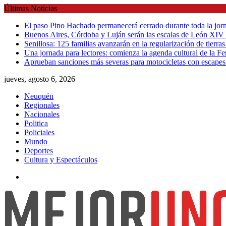
Skip
Últimas Noticias
to
El paso Pino Hachado permanecerá cerrado durante toda la jorn
content
Buenos Aires, Córdoba y Luján serán las escalas de León XIV d
Senillosa: 125 familias avanzarán en la regularización de tierras 
Una jornada para lectores: comienza la agenda cultural de la Fer
Aprueban sanciones más severas para motocicletas con escapes
jueves, agosto 6, 2026
Neuquén
Regionales
Nacionales
Politica
Policiales
Mundo
Deportes
Cultura y Espectáculos