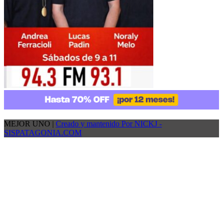
MEJOR UNO |
Creado y mantenido Por NICKJ -
SISPATAGONIA.COM