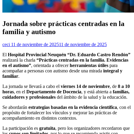
Jornada sobre prácticas centradas en la
familia y autismo
ceci
11 de noviembre de 2025
11 de noviembre de 2025
El
Hospital Provincial Neuquén “Dr. Eduardo Castro Rendón”
realizará la charla
“Prácticas centradas en la familia. Evidencias
en el autismo”
, orientada a ofrecer
herramientas útiles
para
acompañar a personas con autismo desde una mirada
integral y
familiar
.
La jornada se llevará a cabo el
viernes 14 de noviembre
, de
8 a 10
horas
, en el
Departamento de Docencia
, y está abierta a
familias,
cuidadores y profesionales
del ámbito de la salud y la educación.
Se abordarán
estrategias basadas en la evidencia científica
, con el
propósito de fortalecer los vínculos y mejorar las prácticas de
acompañamiento en distintos contextos.
La participación es
gratuita
, pero los organizadores recordaron que
los
cupos son limitados
, por lo que se recomienda asistir con