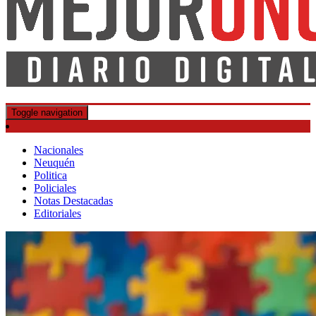
DIARIO DIGITAL
MEJOR UNO
Toggle navigation
Nacionales
Neuquén
Politica
Policiales
Notas Destacadas
Editoriales