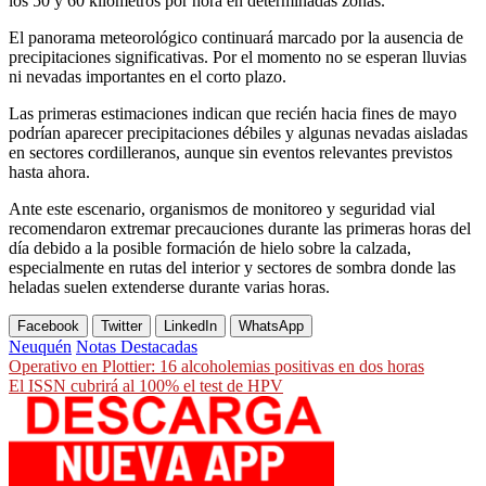
los 50 y 60 kilómetros por hora en determinadas zonas.
El panorama meteorológico continuará marcado por la ausencia de
precipitaciones significativas. Por el momento no se esperan lluvias
ni nevadas importantes en el corto plazo.
Las primeras estimaciones indican que recién hacia fines de mayo
podrían aparecer precipitaciones débiles y algunas nevadas aisladas
en sectores cordilleranos, aunque sin eventos relevantes previstos
hasta ahora.
Ante este escenario, organismos de monitoreo y seguridad vial
recomendaron extremar precauciones durante las primeras horas del
día debido a la posible formación de hielo sobre la calzada,
especialmente en rutas del interior y sectores de sombra donde las
heladas suelen extenderse durante varias horas.
Facebook
Twitter
LinkedIn
WhatsApp
Neuquén
Notas Destacadas
Navegación
Operativo en Plottier: 16 alcoholemias positivas en dos horas
El ISSN cubrirá al 100% el test de HPV
de
entradas