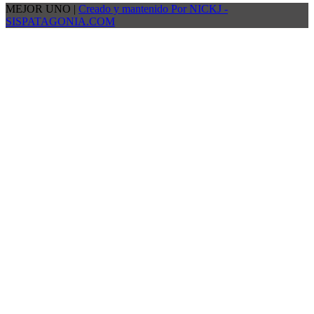
MEJOR UNO |
Creado y mantenido Por NICKJ -
SISPATAGONIA.COM