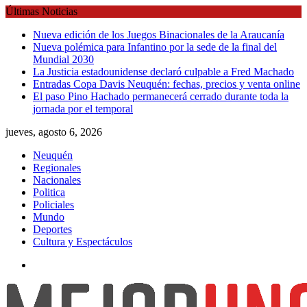
Skip
Últimas Noticias
to
Nueva edición de los Juegos Binacionales de la Araucanía
content
Nueva polémica para Infantino por la sede de la final del
Mundial 2030
La Justicia estadounidense declaró culpable a Fred Machado
Entradas Copa Davis Neuquén: fechas, precios y venta online
El paso Pino Hachado permanecerá cerrado durante toda la
jornada por el temporal
jueves, agosto 6, 2026
Neuquén
Regionales
Nacionales
Politica
Policiales
Mundo
Deportes
Cultura y Espectáculos