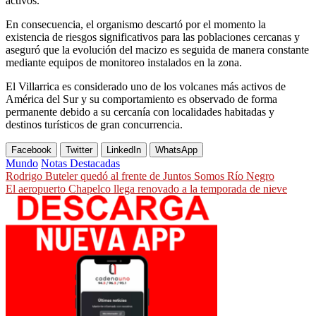
activos.
En consecuencia, el organismo descartó por el momento la
existencia de riesgos significativos para las poblaciones cercanas y
aseguró que la evolución del macizo es seguida de manera constante
mediante equipos de monitoreo instalados en la zona.
El Villarrica es considerado uno de los volcanes más activos de
América del Sur y su comportamiento es observado de forma
permanente debido a su cercanía con localidades habitadas y
destinos turísticos de gran concurrencia.
Facebook
Twitter
LinkedIn
WhatsApp
Mundo
Notas Destacadas
Navegación
Rodrigo Buteler quedó al frente de Juntos Somos Río Negro
El aeropuerto Chapelco llega renovado a la temporada de nieve
de
entradas